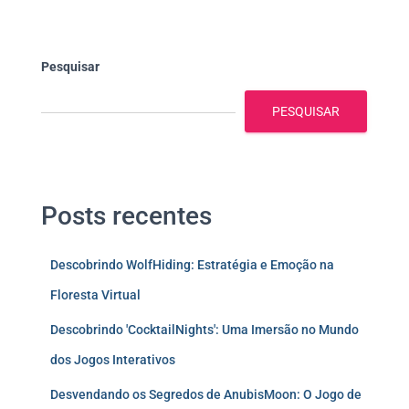
Pesquisar
PESQUISAR
Posts recentes
Descobrindo WolfHiding: Estratégia e Emoção na
Floresta Virtual
Descobrindo 'CocktailNights': Uma Imersão no Mundo
dos Jogos Interativos
Desvendando os Segredos de AnubisMoon: O Jogo de