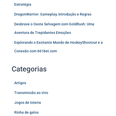
Estratégia
DragonWarrior: Gameplay, Introdução e Regras
Desbrave o Oeste Selvagem com GoldRush: Uma
Aventura de Trepidantes Emoções
Explorando o Excitante Mundo de HockeyShootout e a
Conexão com 661bet.com
Categorias
Artigos
Transmissão ao vivo
Jogos de loteria
Rinha de galos