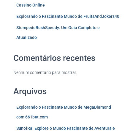
Cassino Online
Explorando o Fascinante Mundo de FruitsAndJokers40
StempedeRushSpeedy: Um Guia Completo e
Atualizado
Comentários recentes
Nenhum comentário para mostrar.
Arquivos
Explorando o Fascinante Mundo de MegaDiamond
com 661bet.com
SunofRa: Explore o Mundo Fascinante de Aventura e