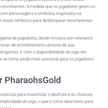
s envolventes. À medida que os jogadores giram os
a com personagens e símbolos inspirados na
nhar esses símbolos para desbloquear recompensas
 gama de jogadores, desde novatos até veteranos
horas de entretenimento através de sua
ntrigantes. E com a disponibilidade do jogo em
 se torna ainda mais acessível para os jogadores
r PharaohsGold
ssencial para maximizar o desfrute e as chances
mplicidade do jogo, o que o torna ideal tanto para