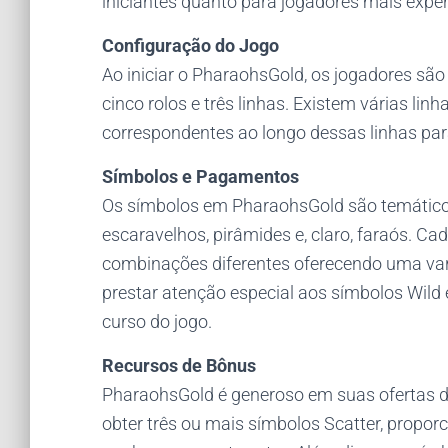
iniciantes quanto para jogadores mais exper
Configuração do Jogo
Ao iniciar o PharaohsGold, os jogadores são
cinco rolos e três linhas. Existem várias lin
correspondentes ao longo dessas linhas pa
Símbolos e Pagamentos
Os símbolos em PharaohsGold são temático
escaravelhos, pirâmides e, claro, faraós. C
combinações diferentes oferecendo uma va
prestar atenção especial aos símbolos Wild 
curso do jogo.
Recursos de Bônus
PharaohsGold é generoso em suas ofertas de
obter três ou mais símbolos Scatter, propo