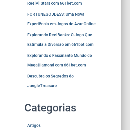
ReelAllStars com 661bet.com
FORTUNEGODDESS: Uma Nova
Experiência em Jogos de Azar Online
Explorando ReelBanks: O Jogo Que
Estimula a Diversão em 661bet.com
Explorando o Fascinante Mundo de
MegaDiamond com 661bet.com
Descubra os Segredos do
JungleTreasure
Categorias
Artigos