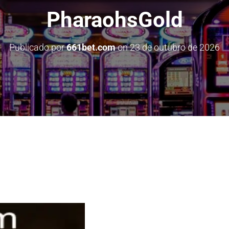
PharaohsGold
Publicado por
661bet.com
on
23 de outubro de 2026