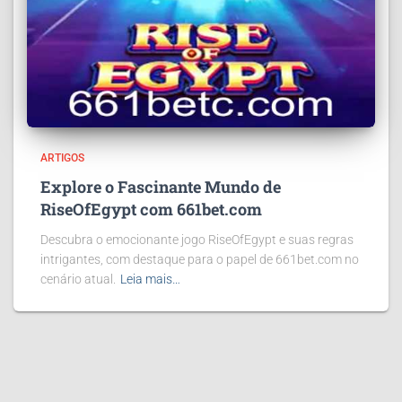
ARTIGOS
Explore o Fascinante Mundo de
RiseOfEgypt com 661bet.com
Descubra o emocionante jogo RiseOfEgypt e suas regras
intrigantes, com destaque para o papel de 661bet.com no
cenário atual.
Leia mais…