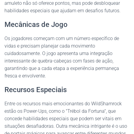
amuleto não só oferece pontos, mas pode desbloquear
habilidades especiais que ajudam em desafios futuros.
Mecânicas de Jogo
Os jogadores começam com um número específico de
vidas e precisam planejar cada movimento
cuidadosamente. O jogo apresenta uma integração
interessante de quebra-cabeças com fases de ação,
garantindo que a cada etapa a experiência permaneça
fresca e envolvente.
Recursos Especiais
Entre os recursos mais emocionantes do WildShamrock
estão os Power-Ups, como o "Trébol da Fortuna", que
concede habilidades especiais que podem ser vitais em
situações desafiadoras. Outra mecânica intrigante é o uso
de portais mágicos para avançar entre diferentes mundos,