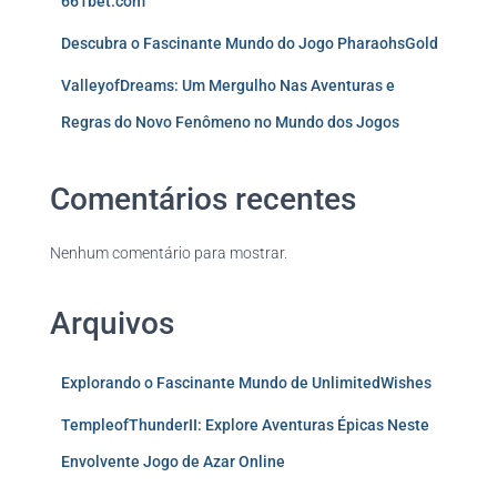
661bet.com
Descubra o Fascinante Mundo do Jogo PharaohsGold
ValleyofDreams: Um Mergulho Nas Aventuras e
Regras do Novo Fenômeno no Mundo dos Jogos
Comentários recentes
Nenhum comentário para mostrar.
Arquivos
Explorando o Fascinante Mundo de UnlimitedWishes
TempleofThunderII: Explore Aventuras Épicas Neste
Envolvente Jogo de Azar Online