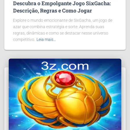
Descubra o Empolgante Jogo SixGacha:
Descrição, Regras e Como Jogar
Explore o mundo emocionante de SixGacha, um jogo de
azar que combina estratégia e sorte. Aprenda suas
regras, dinâmicas e como se destacar nesse universo
competitivo.
Leia mais…