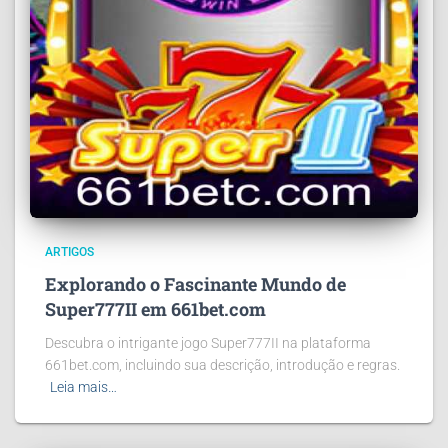
ARTIGOS
Explorando o Fascinante Mundo de
Super777II em 661bet.com
Descubra o intrigante jogo Super777II na plataforma
661bet.com, incluindo sua descrição, introdução e regras.
Leia mais…