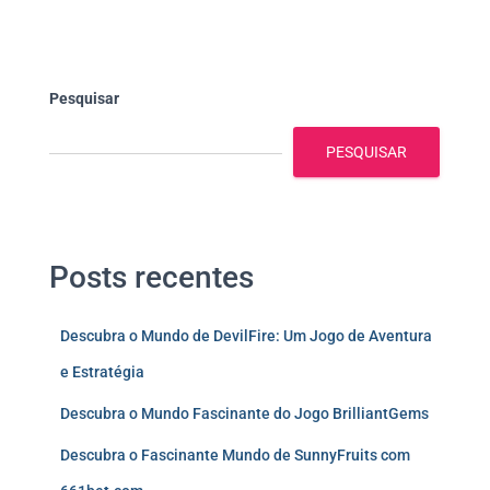
Pesquisar
PESQUISAR
Posts recentes
Descubra o Mundo de DevilFire: Um Jogo de Aventura
e Estratégia
Descubra o Mundo Fascinante do Jogo BrilliantGems
Descubra o Fascinante Mundo de SunnyFruits com