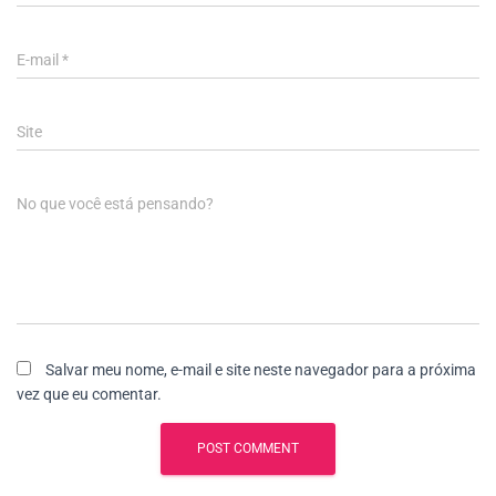
E-mail
*
Site
No que você está pensando?
Salvar meu nome, e-mail e site neste navegador para a próxima
vez que eu comentar.