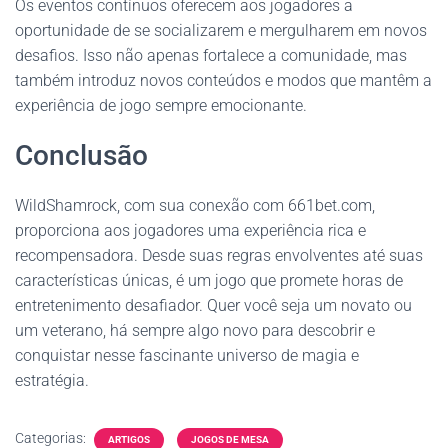
Os eventos contínuos oferecem aos jogadores a
oportunidade de se socializarem e mergulharem em novos
desafios. Isso não apenas fortalece a comunidade, mas
também introduz novos conteúdos e modos que mantêm a
experiência de jogo sempre emocionante.
Conclusão
WildShamrock, com sua conexão com 661bet.com,
proporciona aos jogadores uma experiência rica e
recompensadora. Desde suas regras envolventes até suas
características únicas, é um jogo que promete horas de
entretenimento desafiador. Quer você seja um novato ou
um veterano, há sempre algo novo para descobrir e
conquistar nesse fascinante universo de magia e
estratégia.
Categorias:
ARTIGOS
JOGOS DE MESA