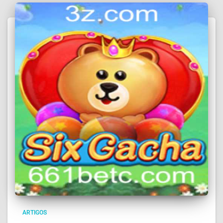
ARTIGOS