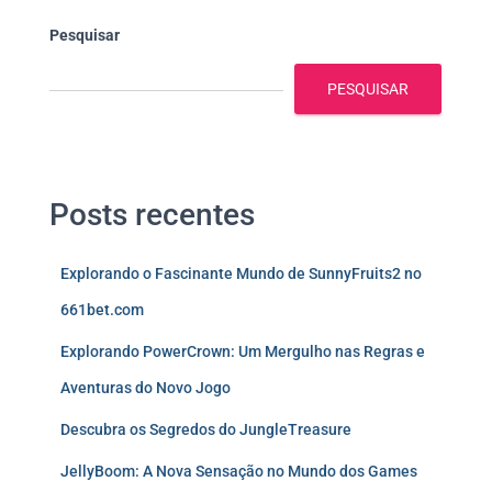
Pesquisar
PESQUISAR
Posts recentes
Explorando o Fascinante Mundo de SunnyFruits2 no
661bet.com
Explorando PowerCrown: Um Mergulho nas Regras e
Aventuras do Novo Jogo
Descubra os Segredos do JungleTreasure
JellyBoom: A Nova Sensação no Mundo dos Games