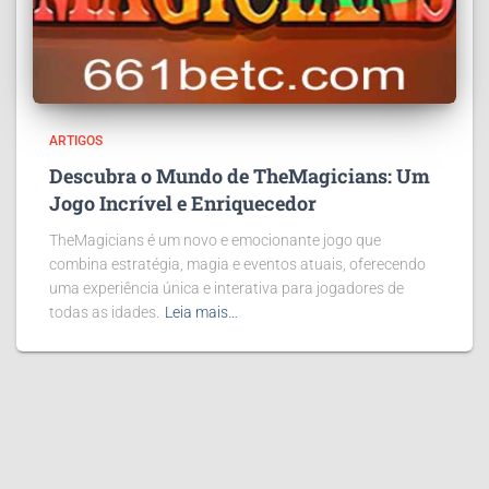
ARTIGOS
Descubra o Mundo de TheMagicians: Um
Jogo Incrível e Enriquecedor
TheMagicians é um novo e emocionante jogo que
combina estratégia, magia e eventos atuais, oferecendo
uma experiência única e interativa para jogadores de
todas as idades.
Leia mais…