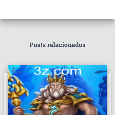
Posts relacionados