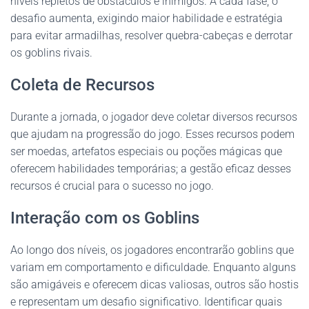
níveis repletos de obstáculos e inimigos. A cada fase, o
desafio aumenta, exigindo maior habilidade e estratégia
para evitar armadilhas, resolver quebra-cabeças e derrotar
os goblins rivais.
Coleta de Recursos
Durante a jornada, o jogador deve coletar diversos recursos
que ajudam na progressão do jogo. Esses recursos podem
ser moedas, artefatos especiais ou poções mágicas que
oferecem habilidades temporárias; a gestão eficaz desses
recursos é crucial para o sucesso no jogo.
Interação com os Goblins
Ao longo dos níveis, os jogadores encontrarão goblins que
variam em comportamento e dificuldade. Enquanto alguns
são amigáveis e oferecem dicas valiosas, outros são hostis
e representam um desafio significativo. Identificar quais