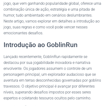
jogo, que vem ganhando popularidade global, oferece uma
combinação única de ação, estratégia e uma pitada de
humor, tudo ambientado em cenários deslumbrantes.
Neste artigo, vamos explorar em detalhes a introdução ao
jogo, suas regras e como você pode vencer nesses
emocionantes desafios.
Introdução ao GoblinRun
Lançado recentemente, GoblinRun rapidamente se
destacou por sua jogabilidade inovadora e narrativa
envolvente. Os jogadores assumem o controle de um
personagem principal, um explorador audacioso que se
aventura em terras desconhecidas governadas por goblins
travessos. O objetivo principal é avançar por diferentes
níveis, superando desafios impostos por esses seres
espertos e coletando tesouros ocultos pelo caminho.