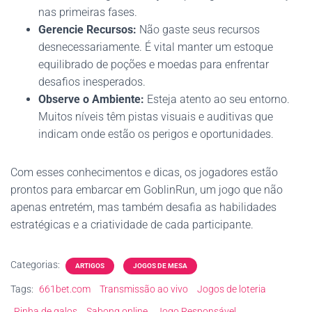
nas primeiras fases.
Gerencie Recursos:
Não gaste seus recursos
desnecessariamente. É vital manter um estoque
equilibrado de poções e moedas para enfrentar
desafios inesperados.
Observe o Ambiente:
Esteja atento ao seu entorno.
Muitos níveis têm pistas visuais e auditivas que
indicam onde estão os perigos e oportunidades.
Com esses conhecimentos e dicas, os jogadores estão
prontos para embarcar em GoblinRun, um jogo que não
apenas entretém, mas também desafia as habilidades
estratégicas e a criatividade de cada participante.
Categorias:
ARTIGOS
JOGOS DE MESA
Tags:
661bet.com
Transmissão ao vivo
Jogos de loteria
Rinha de galos
Sabong online
Jogo Responsável