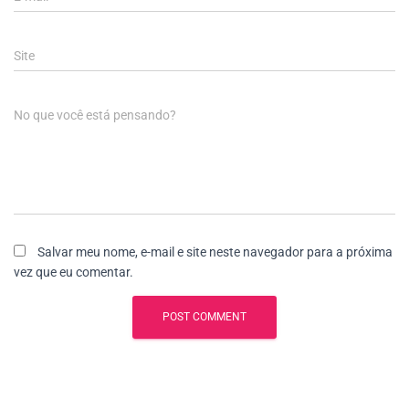
Site
No que você está pensando?
Salvar meu nome, e-mail e site neste navegador para a próxima
vez que eu comentar.