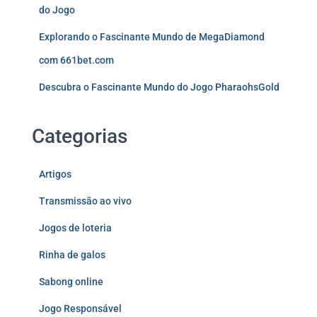
do Jogo
Explorando o Fascinante Mundo de MegaDiamond
com 661bet.com
Descubra o Fascinante Mundo do Jogo PharaohsGold
Categorias
Artigos
Transmissão ao vivo
Jogos de loteria
Rinha de galos
Sabong online
Jogo Responsável