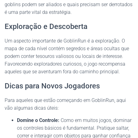
goblins podem ser aliados e quais precisam ser derrotados
é uma parte vital da estratégia.
Exploração e Descoberta
Um aspecto importante de GoblinRun é a exploração. O
mapa de cada nível contém segredos e áreas ocultas que
podem conter tesouros valiosos ou locais de interesse.
Favorecendo exploradores curiosos, o jogo recompensa
aqueles que se aventuram fora do caminho principal.
Dicas para Novos Jogadores
Para aqueles que estão começando em GoblinRun, aqui
vão algumas dicas úteis:
Domine o Controle:
Como em muitos jogos, dominar
os controles básicos é fundamental. Pratique saltar,
correr e interagir com objetos para ganhar confiança